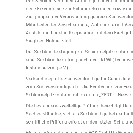
Das Seminar vermittelt Grundlagen über das Rau
neue Erkenntnisse zur Schimmelschäden sowie ihre
Zielgruppen der Veranstaltung gehören Sachverstän
Mitarbeiter der Versicherungs-, Wohnungs- und Ver
Ausbildung findet in Kooperation mit dem Fachgut
Siegfried Nohner statt.
Der Sachkundelehrgang zur Schimmelpilzkontaminat
einer Sachkundeprüfung nach der TRLWI (Technis
Instandsetzung e.V.).
Verbandsgeprüfte Sachverständige für Gebäudesch
zum Sachverständigen für die Beurteilung von Feu
Schimmelpilzkontamination durch „ZERT – Network 
Die bestandene zweiteilige Prüfung berechtigt Han
Sachverständige, sich als Sachkundige bei der täg
schriftliche Prüfung erfolgt an den letzten Schu
Weitere Informationen bei der EQS GmbH in Emmer