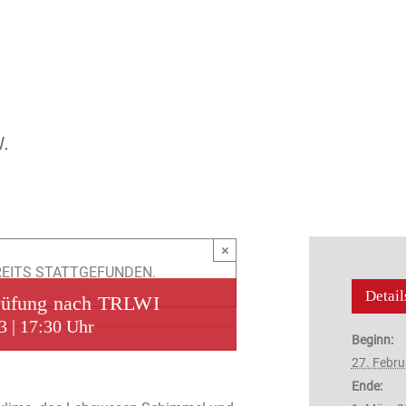
×
REITS STATTGEFUNDEN.
Detail
rüfung nach TRLWI
3 | 17:30 Uhr
Beginn:
27. Febru
Ende: