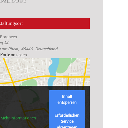
023 | 17:30 Uhr
taltungsort
 Borghees
g 34
 am Rhein
,
46446
Deutschland
 Karte anzeigen
Inhalt
entsperren
Erforderlichen
Mehr Informationen
Service
akzeptieren