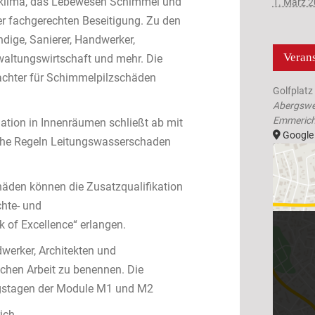
mklima, das Lebewesen Schimmel und
1. März 2
r fachgerechten Beseitigung. Zu den
dige, Sanierer, Handwerker,
Verans
waltungswirtschaft und mehr. Die
achter für Schimmelpilzschäden
Golfplatz
Abergswe
Emmerich
ion in Innenräumen schließt ab mit
Google
che Regeln Leitungswasserschaden
äden können die Zusatzqualifikation
chte- und
of Excellence“ erlangen.
dwerker, Architekten und
lichen Arbeit zu benennen. Die
lungstagen der Module M1 und M2
ich